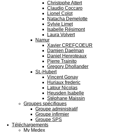
Christophe Attert
Claudio Coccaro
Lionel Colot
Natacha Demelotte
Sylvie Limet
Isabelle Résimont
Laura Volvert
Namur
Xavier CREFCOEUR
Damien Daelman
Daniel Henroteaux
Pierre Trainito
Gregory Dhollander
St.-Hubert
Vincent Gonay
Huriaux frederic
Latour Nicolas
Heusden Isabelle
Stéphane Maissin
Groupes spécifiques
Groupe administratif
Groupe infirmier
Groupe SPS
Téléchargements
My Medex