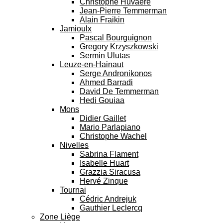
Christophe Huvaere
Jean-Pierre Temmerman
Alain Fraikin
Jamioulx
Pascal Bourguignon
Gregory Krzyszkowski
Sermin Ulutas
Leuze-en-Hainaut
Serge Andronikonos
Ahmed Barradi
David De Temmerman
Hedi Gouiaa
Mons
Didier Gaillet
Mario Parlapiano
Christophe Wachel
Nivelles
Sabrina Flament
Isabelle Huart
Grazzia Siracusa
Hervé Zinque
Tournai
Cédric Andrejuk
Gauthier Leclercq
Zone Liège