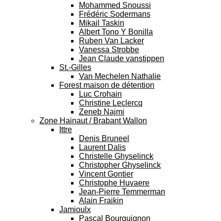
Mohammed Snoussi
Frédéric Sodermans
Mikail Taskin
Albert Tono Y Bonilla
Ruben Van Lacker
Vanessa Strobbe
Jean Claude vanstippen
St.-Gilles
Van Mechelen Nathalie
Forest maison de détention
Luc Crohain
Christine Leclercq
Zeneb Najmi
Zone Hainaut / Brabant Wallon
Ittre
Denis Bruneel
Laurent Dalis
Christelle Ghyselinck
Christopher Ghyselinck
Vincent Gontier
Christophe Huvaere
Jean-Pierre Temmerman
Alain Fraikin
Jamioulx
Pascal Bourguignon