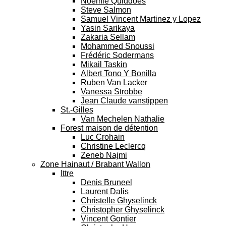
Noemie Quiddoes
Steve Salmon
Samuel Vincent Martinez y Lopez
Yasin Sarikaya
Zakaria Sellam
Mohammed Snoussi
Frédéric Sodermans
Mikail Taskin
Albert Tono Y Bonilla
Ruben Van Lacker
Vanessa Strobbe
Jean Claude vanstippen
St.-Gilles
Van Mechelen Nathalie
Forest maison de détention
Luc Crohain
Christine Leclercq
Zeneb Najmi
Zone Hainaut / Brabant Wallon
Ittre
Denis Bruneel
Laurent Dalis
Christelle Ghyselinck
Christopher Ghyselinck
Vincent Gontier