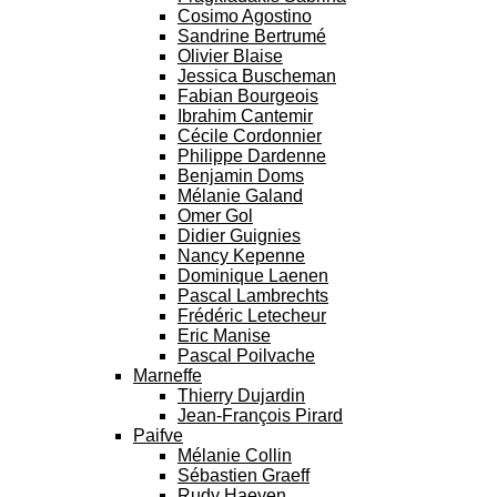
Cosimo Agostino
Sandrine Bertrumé
Olivier Blaise
Jessica Buscheman
Fabian Bourgeois
Ibrahim Cantemir
Cécile Cordonnier
Philippe Dardenne
Benjamin Doms
Mélanie Galand
Omer Gol
Didier Guignies
Nancy Kepenne
Dominique Laenen
Pascal Lambrechts
Frédéric Letecheur
Eric Manise
Pascal Poilvache
Marneffe
Thierry Dujardin
Jean-François Pirard
Paifve
Mélanie Collin
Sébastien Graeff
Rudy Haeyen