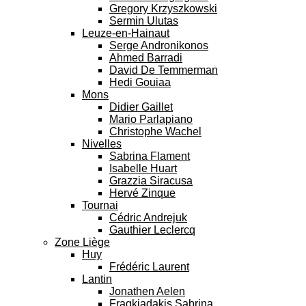
Gregory Krzyszkowski
Sermin Ulutas
Leuze-en-Hainaut
Serge Andronikonos
Ahmed Barradi
David De Temmerman
Hedi Gouiaa
Mons
Didier Gaillet
Mario Parlapiano
Christophe Wachel
Nivelles
Sabrina Flament
Isabelle Huart
Grazzia Siracusa
Hervé Zinque
Tournai
Cédric Andrejuk
Gauthier Leclercq
Zone Liège
Huy
Frédéric Laurent
Lantin
Jonathen Aelen
Fragkiadakis Sabrina