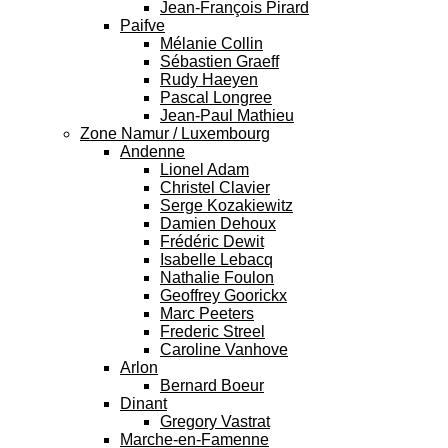
Jean-François Pirard
Paifve
Mélanie Collin
Sébastien Graeff
Rudy Haeyen
Pascal Longree
Jean-Paul Mathieu
Zone Namur / Luxembourg
Andenne
Lionel Adam
Christel Clavier
Serge Kozakiewitz
Damien Dehoux
Frédéric Dewit
Isabelle Lebacq
Nathalie Foulon
Geoffrey Goorickx
Marc Peeters
Frederic Streel
Caroline Vanhove
Arlon
Bernard Boeur
Dinant
Gregory Vastrat
Marche-en-Famenne