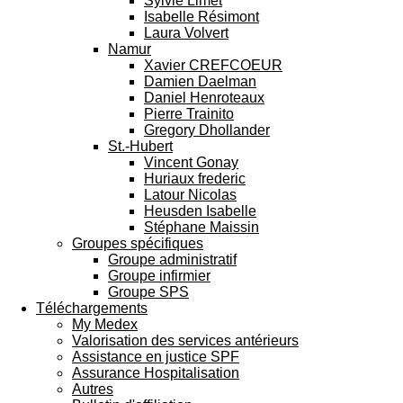
Sylvie Limet
Isabelle Résimont
Laura Volvert
Namur
Xavier CREFCOEUR
Damien Daelman
Daniel Henroteaux
Pierre Trainito
Gregory Dhollander
St.-Hubert
Vincent Gonay
Huriaux frederic
Latour Nicolas
Heusden Isabelle
Stéphane Maissin
Groupes spécifiques
Groupe administratif
Groupe infirmier
Groupe SPS
Téléchargements
My Medex
Valorisation des services antérieurs
Assistance en justice SPF
Assurance Hospitalisation
Autres