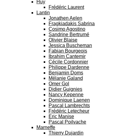
Huy
Frédéric Laurent
Lantin
Jonathen Aelen
Fragkiadakis Sabrina
Cosimo Agostino
Sandrine Bertrumé
Olivier Blaise
Jessica Buscheman
Fabian Bourgeois
Ibrahim Cantemir
Cécile Cordonnier
Philippe Dardenne
Benjamin Doms
Mélanie Galand
Omer Gol
Didier Guignies
Nancy Kepenne
Dominique Laenen
Pascal Lambrechts
Frédéric Letecheur
Eric Manise
Pascal Poilvache
Marneffe
Thierry Dujardin