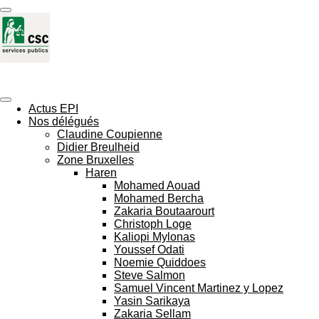
Passer
au
contenu
principal
CSC Services Publics - Etablissements Pénitentiaires
Actus EPI
Nos délégués
Claudine Coupienne
Didier Breulheid
Zone Bruxelles
Haren
Mohamed Aouad
Mohamed Bercha
Zakaria Boutaarourt
Christoph Loge
Kaliopi Mylonas
Youssef Odati
Noemie Quiddoes
Steve Salmon
Samuel Vincent Martinez y Lopez
Yasin Sarikaya
Zakaria Sellam