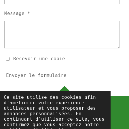
Message *
Recevoir une copie
Envoyer le formulaire
HAUT
Ce site utilise des cookies afin
d’améliorer votre expérience
utilisateur et vous proposer des
annonces personnalisées. En
info@csc-prisons.be
continuant d'utiliser ce site, vous
Propulsé par
Webador
confirmez que vous acceptez notre