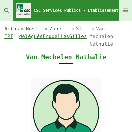
Passer
CSC Services Publics - Etablissements Pén
au
contenu
Actus
»
Nos
»
Zone
»
St.-
»
Van
principal
EPI
délégués
Bruxelles
Gilles
Mechelen
Nathalie
Van Mechelen Nathalie