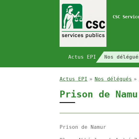
Passer
au
CSC Servic
contenu
principal
Actus EPI
Nos délégu
Actus EPI
»
Nos délégués
»
Prison de Namu
Prison de Namur