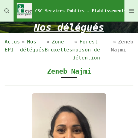
Passer
CSC Services Publics - Etablissements Pén
au
contenu
Nos délégués
principal
Actus
»
Nos
»
Zone
»
Forest
»
Zeneb
EPI
délégués
Bruxelles
maison de
Najmi
détention
Zeneb Najmi