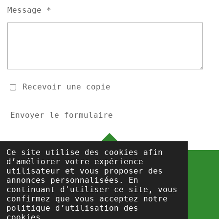
Message *
Recevoir une copie
Envoyer le formulaire
HAUT
Ce site utilise des cookies afin
d’améliorer votre expérience
utilisateur et vous proposer des
annonces personnalisées. En
info@csc-prisons.be
continuant d'utiliser ce site, vous
Propulsé par
Webador
confirmez que vous acceptez notre
politique d’utilisation des
cookies.