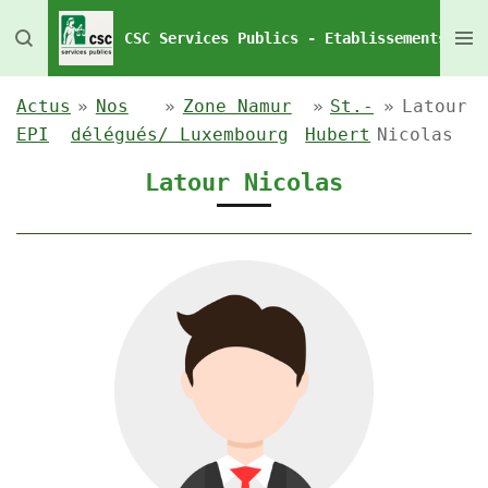
Passer
CSC Services Publics - Etablissements Pén
au
contenu
Actus
»
Nos
»
Zone Namur
»
St.-
»
Latour
principal
EPI
délégués
/ Luxembourg
Hubert
Nicolas
Latour Nicolas