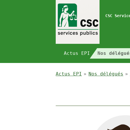
Passer
au
CSC Servic
contenu
principal
Actus EPI
Nos délégu
Actus EPI
»
Nos délégués
»