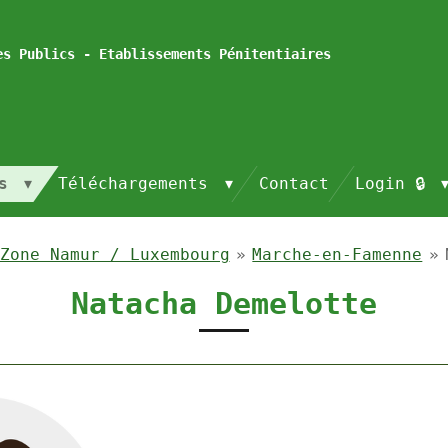
es Publics - Etablissements Pénitentiaires
és
Téléchargements
Contact
Login 🔒
Zone Namur / Luxembourg
»
Marche-en-Famenne
»
Natacha Demelotte