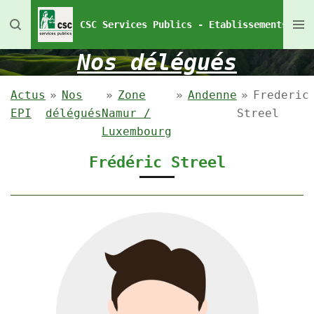
Passer
CSC Services Publics - Etablissements Pén
au
contenu
Nos délégués
principal
Actus
»
Nos
»
Zone
»
Andenne
»
Frederic
EPI
délégués
Namur /
Streel
Luxembourg
Frédéric Streel