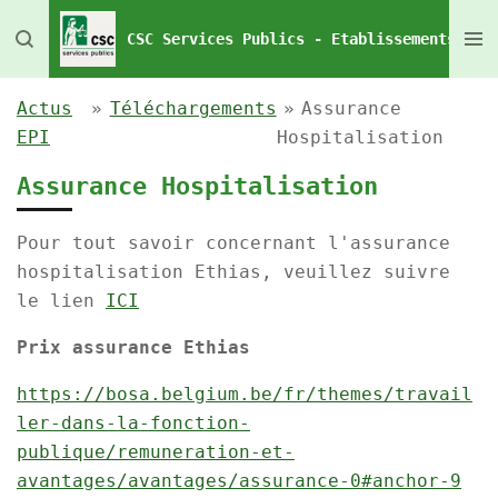
Passer
CSC Services Publics - Etablissements Pén
au
contenu
Actus
»
Téléchargements
»
Assurance
principal
EPI
Hospitalisation
Assurance Hospitalisation
Pour tout savoir concernant l'assurance
hospitalisation Ethias, veuillez suivre
le lien
ICI
Prix assurance Ethias
https://bosa.belgium.be/fr/themes/travail
ler-dans-la-fonction-
publique/remuneration-et-
avantages/avantages/assurance-0#anchor-9