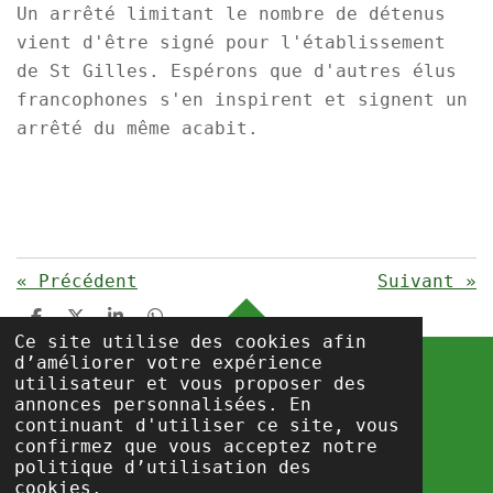
Un arrêté limitant le nombre de détenus
vient d'être signé pour l'établissement
de St Gilles. Espérons que d'autres élus
francophones s'en inspirent et signent un
arrêté du même acabit.
«
Précédent
Suivant
»
P
P
P
P
HAUT
Ce site utilise des cookies afin
a
a
a
a
r
r
r
r
d’améliorer votre expérience
t
t
t
t
utilisateur et vous proposer des
a
a
a
a
annonces personnalisées. En
g
g
g
g
info@csc-prisons.be
continuant d'utiliser ce site, vous
e
e
e
e
Propulsé par
Webador
confirmez que vous acceptez notre
r
r
r
r
politique d’utilisation des
cookies.