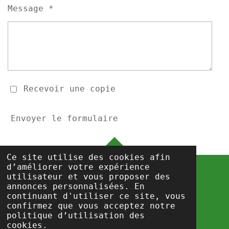
Message *
Recevoir une copie
Envoyer le formulaire
HAUT
Ce site utilise des cookies afin
d’améliorer votre expérience
utilisateur et vous proposer des
annonces personnalisées. En
info@csc-prisons.be
continuant d'utiliser ce site, vous
Propulsé par
Webador
confirmez que vous acceptez notre
politique d’utilisation des
cookies.