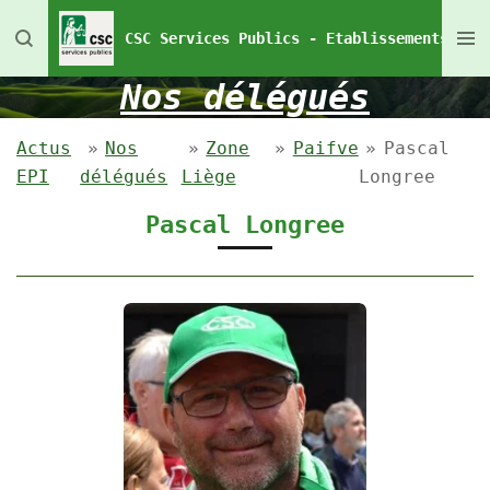
Passer
CSC Services Publics - Etablissements Pén
au
contenu
Nos délégués
principal
Actus
»
Nos
»
Zone
»
Paifve
»
Pascal
EPI
délégués
Liège
Longree
Pascal Longree