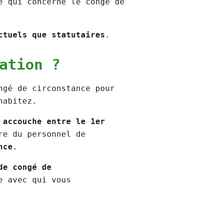
e qui concerne le congé de
ctuels que statutaires
.
cation ?
ngé de circonstance pour
ohabitez.
 accouche entre le 1er
re du personnel de
nce
.
de congé de
e avec qui vous