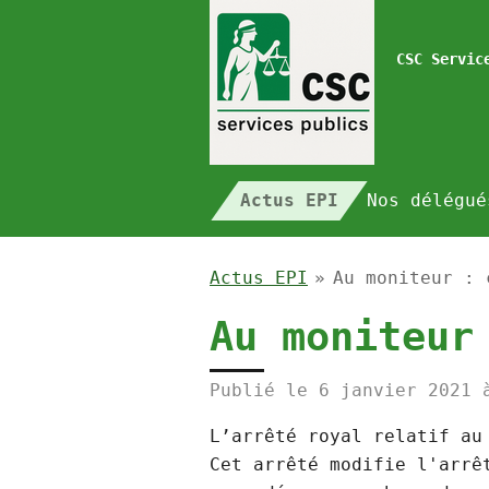
Passer
au
CSC Servic
contenu
principal
Actus EPI
Nos délégu
Actus EPI
»
Au moniteur : 
Au moniteur
Publié le 6 janvier 2021 
L’arrêté royal relatif au
Cet arrêté modifie l'arrê