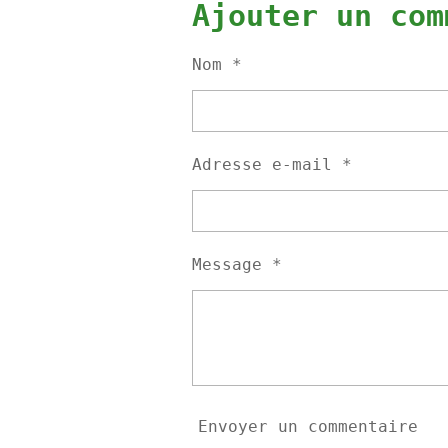
t
t
t
Ajouter un com
a
a
a
g
g
g
e
e
e
Nom *
r
r
r
Adresse e-mail *
Message *
Envoyer un commentaire