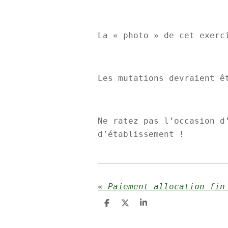
La « photo » de cet exerc
Les mutations devraient ê
Ne ratez pas l’occasion d
d’établissement !
«
Paiement allocation fin
P
P
P
a
a
a
r
r
r