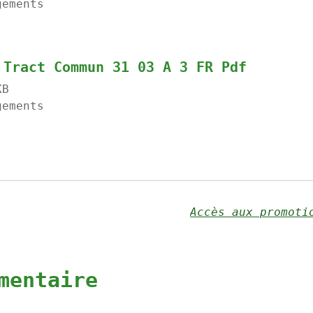
gements
 Tract Commun 31 03 A 3 FR Pdf
KB
gements
mentaire