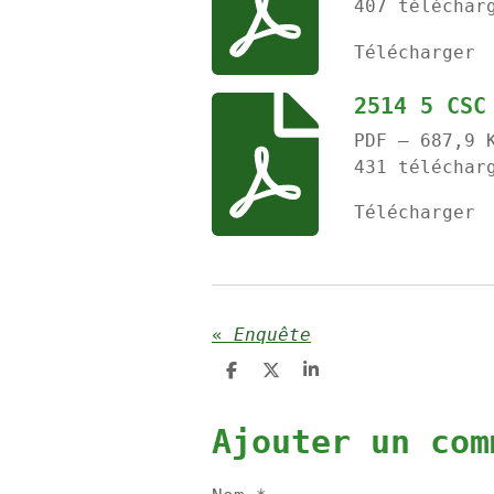
407 téléchar
Télécharger
2514 5 CSC
PDF – 687,9 
431 téléchar
Télécharger
«
Enquête
P
P
P
a
a
a
r
r
r
t
t
t
Ajouter un com
a
a
a
g
g
g
e
e
e