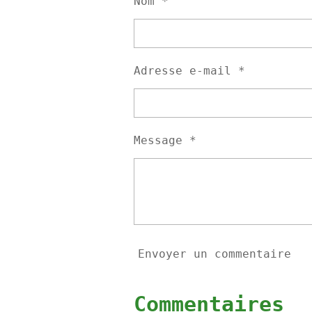
Nom *
r
r
r
Adresse e-mail *
Message *
Envoyer un commentaire
Commentaires