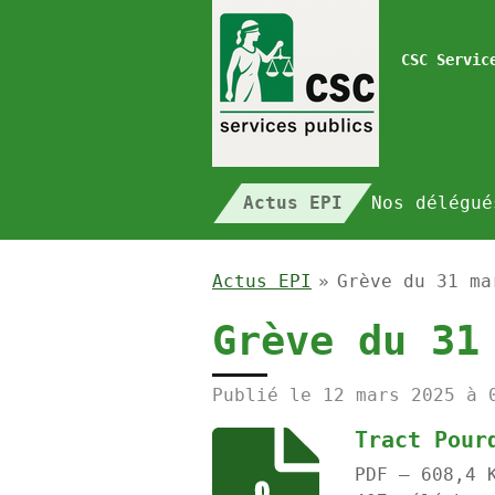
Passer
au
CSC Servic
contenu
principal
Actus EPI
Nos délégu
Actus EPI
»
Grève du 31 ma
Grève du 31
Publié le 12 mars 2025 à 
Tract Pour
PDF – 608,4 