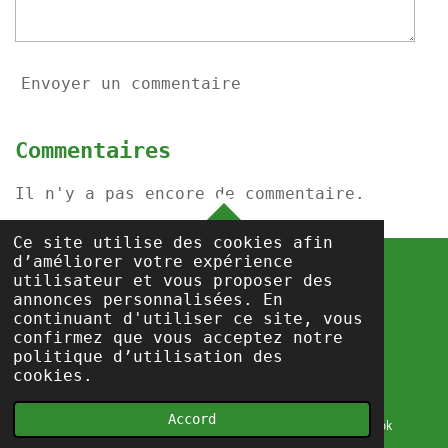
Envoyer un commentaire
Commentaires
Il n'y a pas encore de commentaire.
HAUT
Ce site utilise des cookies afin
d’améliorer votre expérience
utilisateur et vous proposer des
annonces personnalisées. En
info@csc-prisons.be
continuant d'utiliser ce site, vous
Propulsé par
Webador
confirmez que vous acceptez notre
politique d’utilisation des
cookies.
Accord
E-mail
Carte
Facebook