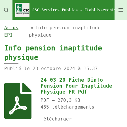
Passer
CSC Services Publics - Etablissements Pén
au
contenu
Actus
»
Info pension inaptitude
principal
EPI
physique
Info pension inaptitude
physique
Publié le 23 octobre 2024 à 15:37
24 03 20 Fiche Dinfo
Pension Pour Inaptitude
Physique FR Pdf
PDF – 270,3 KB
465 téléchargements
Télécharger