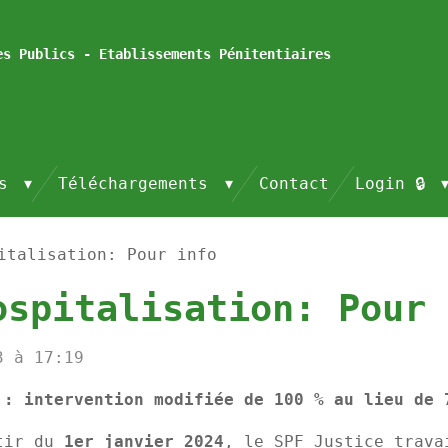
es Publics - Etablissements Pénitentiaires
és
Téléchargements
Contact
Login 🔒
italisation: Pour info
ospitalisation: Pour 
3 à 17:19
 : intervention modifiée de 100 % au lieu de 
tir du
1er janvier 2024
, le SPF Justice trava