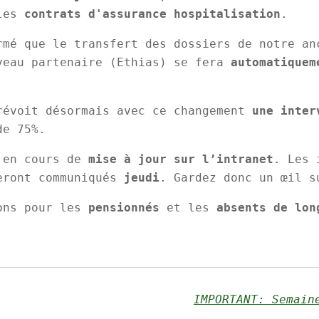
les
contrats d'assurance hospitalisation
.
rmé que le transfert des dossiers de notre an
veau partenaire (Ethias) se fera
automatiquem
révoit désormais avec ce changement
une inter
de 75%.
 en cours de
mise à jour sur l’intranet
. Les 
eront communiqués
jeudi
. Gardez donc un œil s
ons pour les
pensionnés
et les
absents de lon