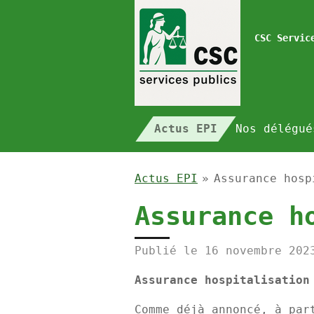
Passer
au
CSC Servic
contenu
principal
Actus EPI
Nos délégu
Actus EPI
»
Assurance hosp
Assurance h
Publié le 16 novembre 202
Assurance hospitalisation
Comme déjà annoncé, à par