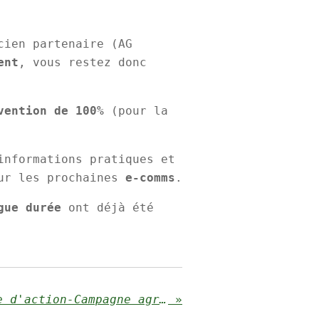
cien partenaire (AG
ent
, vous restez donc
vention de 100%
(pour la
informations pratiques et
ur les prochaines
e-comms
.
gue durée
ont déjà été
IMPORTANT: Semaine d'action-Campagne agression
»