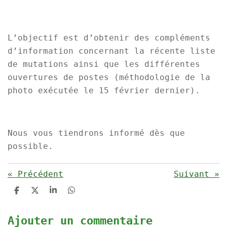
L’objectif est d’obtenir des compléments
d’information concernant la récente liste
de mutations ainsi que les différentes
ouvertures de postes (méthodologie de la
photo exécutée le 15 février dernier).
Nous vous tiendrons informé dès que
possible.
«
Précédent
Suivant
»
P
P
P
P
a
a
a
a
r
r
r
r
t
t
t
t
Ajouter un commentaire
a
a
a
a