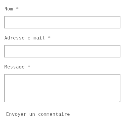
g
g
g
g
Nom *
e
e
e
e
r
r
r
r
Adresse e-mail *
Message *
Envoyer un commentaire