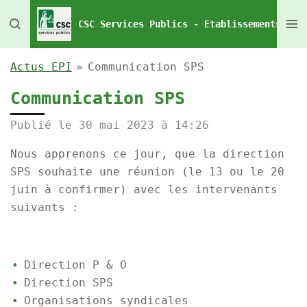
Passer
CSC Services Publics - Etablissements Pén
au
contenu
Actus EPI
»
Communication SPS
principal
Communication SPS
Publié le 30 mai 2023 à 14:26
Nous apprenons ce jour, que la direction
SPS souhaite une réunion (le 13 ou le 20
juin à confirmer) avec les intervenants
suivants :
Direction P & O
Direction SPS
Organisations syndicales