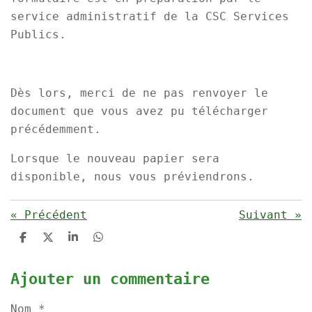
service administratif de la CSC Services
Publics.
Dès lors, merci de ne pas renvoyer le
document que vous avez pu télécharger
précédemment.
Lorsque le nouveau papier sera
disponible, nous vous préviendrons.
«
Précédent
Suivant
»
P
P
P
P
a
a
a
a
r
r
r
r
t
t
t
t
Ajouter un commentaire
a
a
a
a
g
g
g
g
Nom *
e
e
e
e