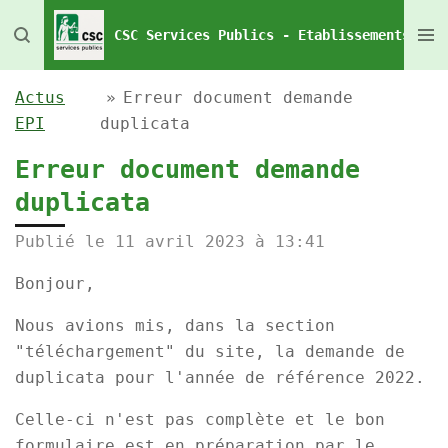
Passer
CSC Services Publics - Etablissements Pén
au
contenu
Actus
»
Erreur document demande
principal
EPI
duplicata
Erreur document demande
duplicata
Publié le 11 avril 2023 à 13:41
Bonjour,
Nous avions mis, dans la section
"téléchargement" du site, la demande de
duplicata pour l'année de référence 2022.
Celle-ci n'est pas complète et le bon
formulaire est en préparation par le