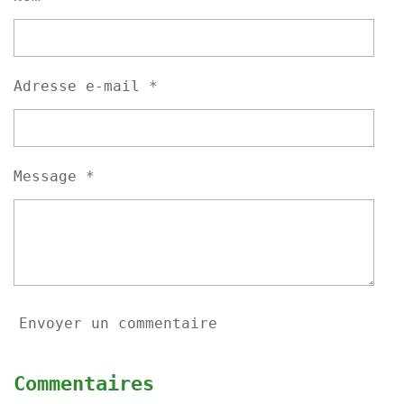
r
r
r
r
Adresse e-mail *
Message *
Envoyer un commentaire
Commentaires