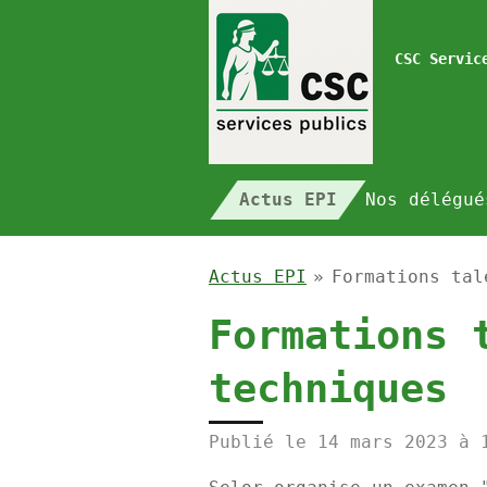
Passer
au
CSC Servic
contenu
principal
Actus EPI
Nos délégu
Actus EPI
»
Formations tal
Formations 
techniques
Publié le 14 mars 2023 à 